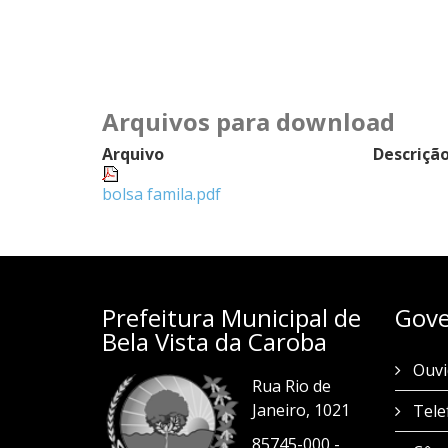
Arquivos para download
Arquivo
Descriçã
bolsa famila.pdf
Prefeitura Municipal de
Gove
Bela Vista da Caroba
Ouvi
Rua Rio de
Janeiro, 1021
Tele
85745-000 -