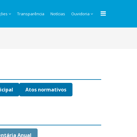
ções
Transparência
Notícias
Ouvidoria
icipal
Atos normativos
ntária Anual