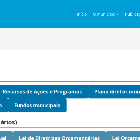
Início
O município
Publica
o: Recursos de Ações e Programas
Plano diretor mun
o
Fundos municipais
ários)
ual
Lei de Diretrizes Orçamentárias
Lei Orçame