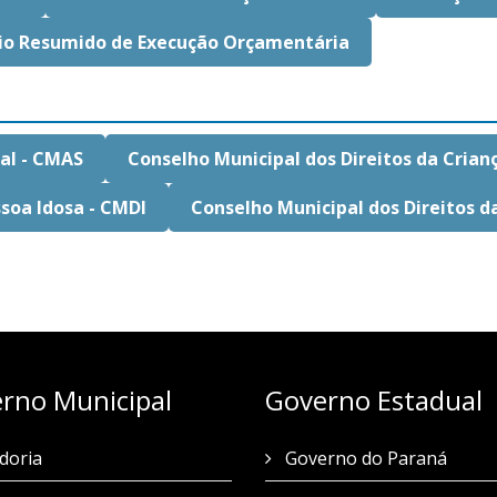
io Resumido de Execução Orçamentária
ial - CMAS
Conselho Municipal dos Direitos da Cria
ssoa Idosa - CMDI
Conselho Municipal dos Direitos d
rno Municipal
Governo Estadual
doria
Governo do Paraná