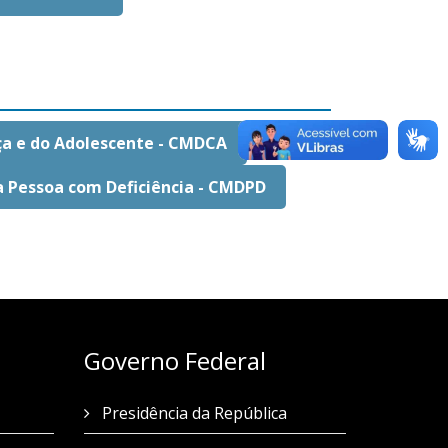
nça e do Adolescente - CMDCA
a Pessoa com Deficiência - CMDPD
Governo Federal
Presidência da República