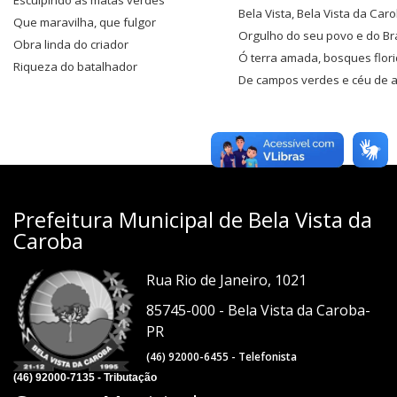
Esculpindo as matas verdes
Bela Vista, Bela Vista da Car
Que maravilha, que fulgor
Orgulho do seu povo e do Bra
Obra linda do criador
Ó terra amada, bosques flor
Riqueza do batalhador
De campos verdes e céu de a
Prefeitura Municipal de Bela Vista da
Caroba
Rua Rio de Janeiro, 1021
85745-000 - Bela Vista da Caroba-
PR
(46) 92000-6455 - Telefonista
(46) 92000-7135 - Tributação