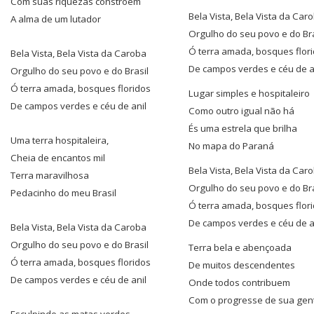
Com suas riquezas constroem
Bela Vista, Bela Vista da Car
A alma de um lutador
Orgulho do seu povo e do Bra
Ó terra amada, bosques flor
Bela Vista, Bela Vista da Caroba
De campos verdes e céu de a
Orgulho do seu povo e do Brasil
Ó terra amada, bosques floridos
Lugar simples e hospitaleiro
De campos verdes e céu de anil
Como outro igual não há
És uma estrela que brilha
Uma terra hospitaleira,
No mapa do Paraná
Cheia de encantos mil
Bela Vista, Bela Vista da Car
Terra maravilhosa
Orgulho do seu povo e do Bra
Pedacinho do meu Brasil
Ó terra amada, bosques flor
De campos verdes e céu de a
Bela Vista, Bela Vista da Caroba
Orgulho do seu povo e do Brasil
Terra bela e abençoada
Ó terra amada, bosques floridos
De muitos descendentes
De campos verdes e céu de anil
Onde todos contribuem
Com o progresse de sua gen