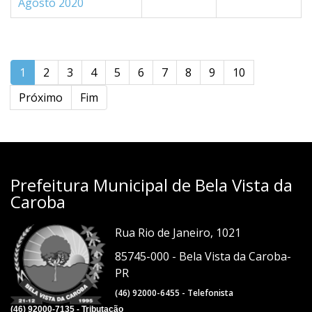
Agosto 2020
1
2
3
4
5
6
7
8
9
10
Próximo
Fim
Prefeitura Municipal de Bela Vista da
Caroba
Rua Rio de Janeiro, 1021
85745-000 - Bela Vista da Caroba-
PR
(46) 92000-6455 - Telefonista
(46) 92000-7135 - Tributação