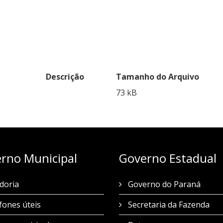
Descrição
Tamanho do Arquivo
73 kB
rno Municipal
Governo Estadual
doria
Governo do Paraná
fones úteis
Secretaria da Fazenda