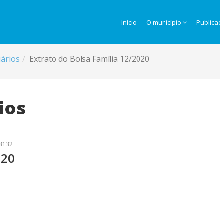
Início
O município
Publica
iários
Extrato do Bolsa Família 12/2020
ios
 3132
020