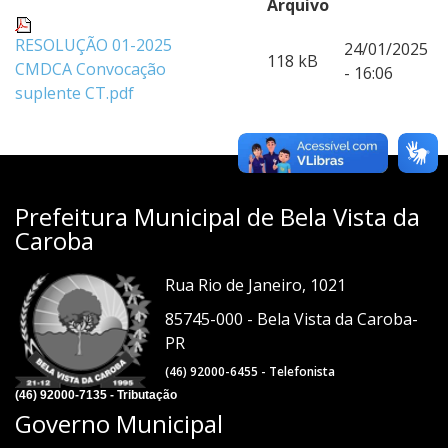
Arquivo
RESOLUÇÃO 01-2025
24/01/2025
118 kB
CMDCA Convocação
- 16:06
suplente CT.pdf
Prefeitura Municipal de Bela Vista da
Caroba
Rua Rio de Janeiro, 1021
85745-000 - Bela Vista da Caroba-
PR
(46) 92000-6455 - Telefonista
(46) 92000-7135 - Tributação
Governo Municipal