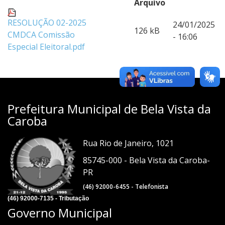
Arquivo
RESOLUÇÃO 02-2025
24/01/2025
126 kB
CMDCA Comissão
- 16:06
Especial Eleitoral.pdf
Prefeitura Municipal de Bela Vista da
Caroba
Rua Rio de Janeiro, 1021
85745-000 - Bela Vista da Caroba-
PR
(46) 92000-6455 - Telefonista
(46) 92000-7135 - Tributação
Governo Municipal