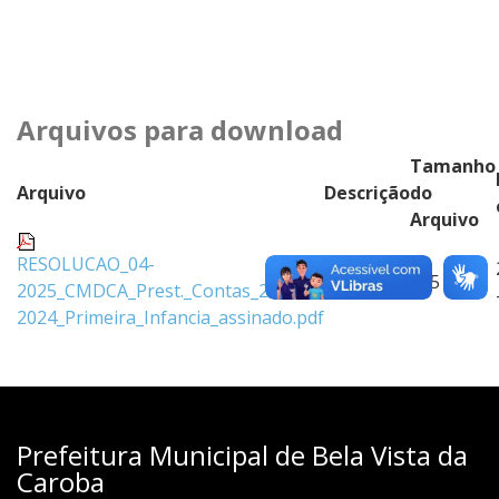
Arquivos para download
Tamanho
Arquivo
Descrição
do
Arquivo
RESOLUCAO_04-
155 kB
2025_CMDCA_Prest._Contas_2-
2024_Primeira_Infancia_assinado.pdf
Prefeitura Municipal de Bela Vista da
Caroba