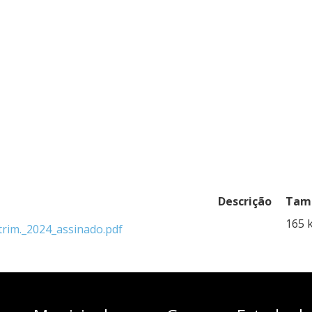
Descrição
Tama
165 
im._2024_assinado.pdf