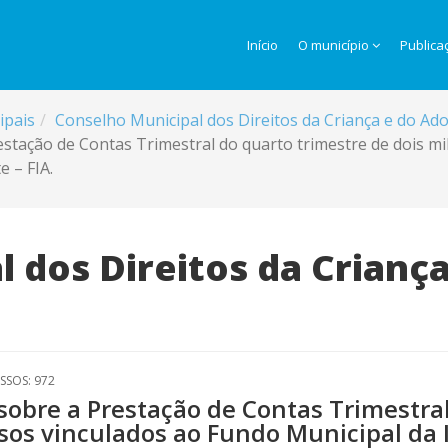
Início
O município
Publica
ipais
Conselho Municipal dos Direitos da Criança e do A
ação de Contas Trimestral do quarto trimestre de dois mil 
e – FIA.
 dos Direitos da Crianç
SSOS: 972
obre a Prestação de Contas Trimestral
rsos vinculados ao Fundo Municipal da 