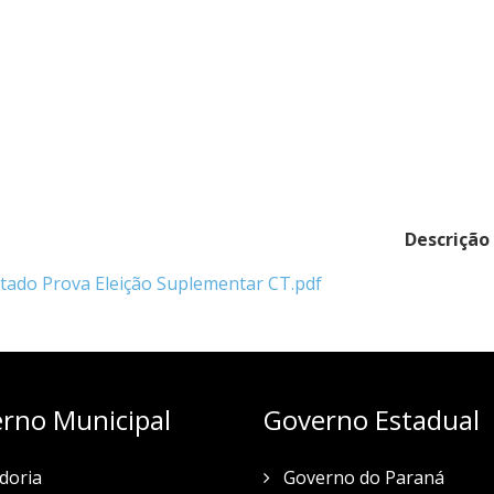
Descrição
ado Prova Eleição Suplementar CT.pdf
rno Municipal
Governo Estadual
doria
Governo do Paraná