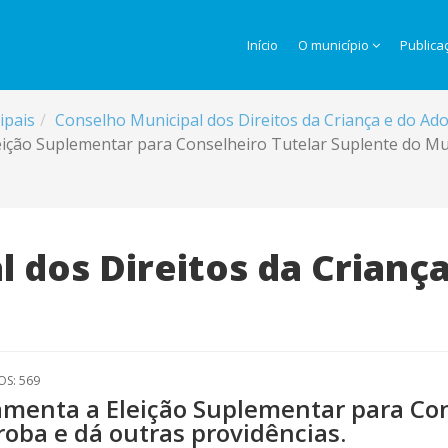
Início
O município
Publica
ipais
Conselho Municipal dos Direitos da Criança e do A
ição Suplementar para Conselheiro Tutelar Suplente do Mun
 dos Direitos da Crianç
OS: 569
amenta a Eleição Suplementar para Con
roba e dá outras providências.