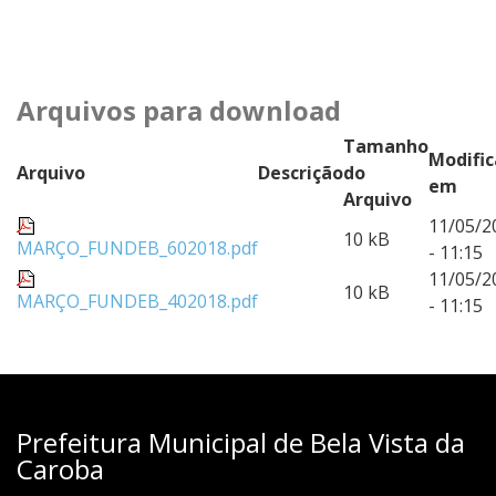
Arquivos para download
Tamanho
Modifi
Arquivo
Descrição
do
em
Arquivo
11/05/2
10 kB
MARÇO_FUNDEB_602018.pdf
- 11:15
11/05/2
10 kB
MARÇO_FUNDEB_402018.pdf
- 11:15
Prefeitura Municipal de Bela Vista da
Caroba